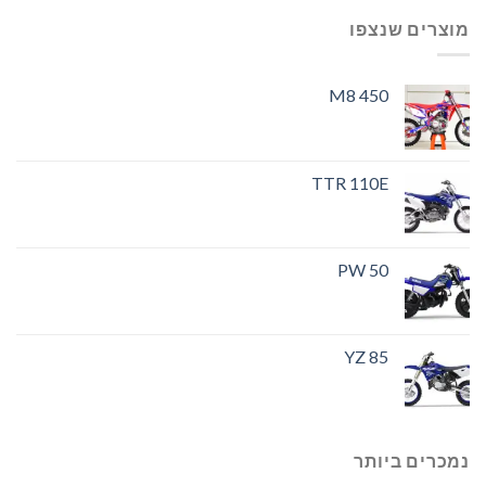
מוצרים שנצפו
M8 450
TTR 110E
PW 50
YZ 85
נמכרים ביותר