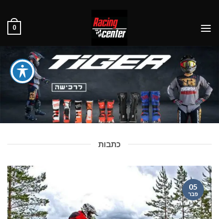
0
כתבות
05
פבר