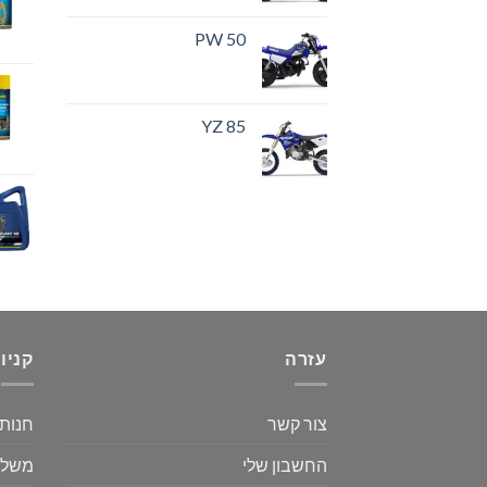
PW 50
YZ 85
עזרה
קניו
צור קשר
חנות
החשבון שלי
משלו