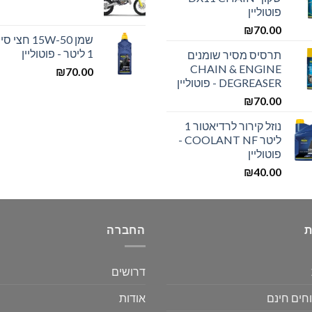
פוטוליין
₪
70.00
שמן 15W-50 חצ
1 ליטר - פוטוליין
תרסיס מסיר שומנים
CHAIN & ENGINE
₪
70.00
DEGREASER - פוטוליין
₪
70.00
נוזל קירור לרדיאטור 1
ליטר COOLANT NF -
פוטוליין
₪
40.00
ת
החברה
דרושים
חים חינם
אודות