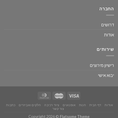
החברה
דרושים
אודות
שירותים
רישיון מירוצים
יבוא אישי
אודות
דף הבית
חנות
אופנועים
ציוד רכיבה
חלקים ואביזרים
כתבות
צור קשר
Copyright 2026 ©
Flatsome Theme