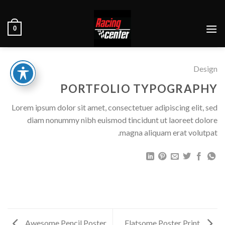
Ski
t
0
conten
Design
PORTFOLIO TYPOGRAPHY
Lorem ipsum dolor sit amet, consectetuer adipiscing elit, sed
diam nonummy nibh euismod tincidunt ut laoreet dolore
magna aliquam erat volutpat.
Awesome Pencil Poster
Flatsome Poster Print