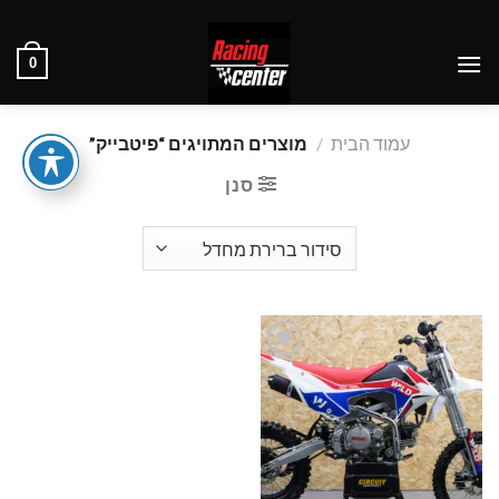
Ski
t
0
conten
עמוד הבית
/
מוצרים המתויגים “פיטבייק”
סנן
הוסף
לרשימת
המשאלות