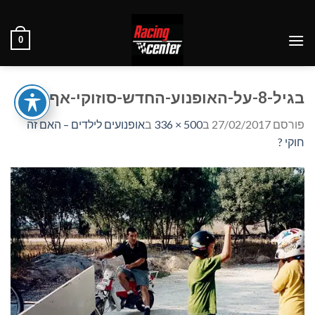
Ski
t
0
conten
בגיל-8-על-האופנוע-החדש-סוזוקי-אף-אם
פורסם
27/02/2017
ב
500 × 336
ב
אופנועים לילדים – האם זה
חוקי ?