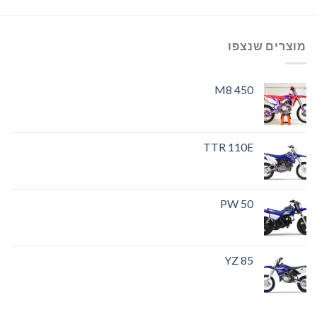
מוצרים שנצפו
M8 450
TTR 110E
PW 50
YZ 85