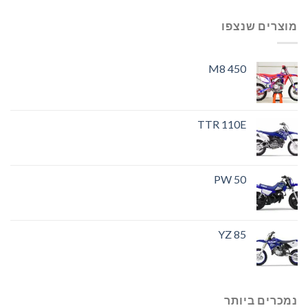
מוצרים שנצפו
M8 450
TTR 110E
PW 50
YZ 85
נמכרים ביותר