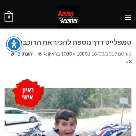
Ski
t
0
conten
טמפלייט דרך נוספת להכיר את הרוכבים
פורסם
18/03/2019
ב
1080 × 1080
ב
ראיון אישי – יהונתן בן ישי
#3