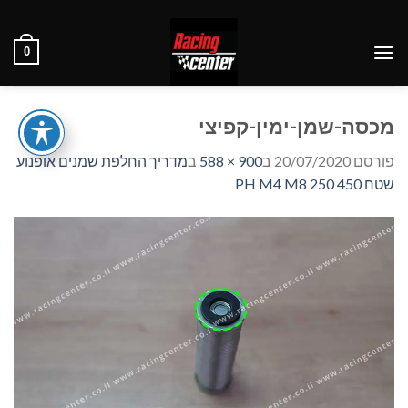
Ski
t
0
conten
מכסה-שמן-ימין-קפיצי
פורסם
20/07/2020
ב
900 × 588
ב
מדריך החלפת שמנים אופנוע
שטח PH M4 M8 250 450