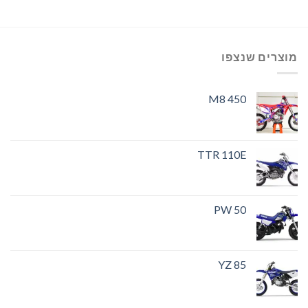
מוצרים שנצפו
M8 450
TTR 110E
PW 50
YZ 85