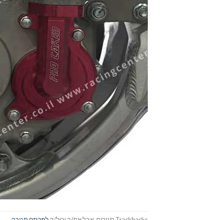
Trackbacks סגורים, אבל את/ה יכול/ה
לפרסם תגובה
.