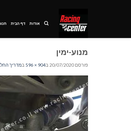
Ski
t
conten
אודות
דף הבית
חנות
מנוע-ימין
פורסם
20/07/2020
ב
904 × 596
ב
מדריך החלפת שמנ