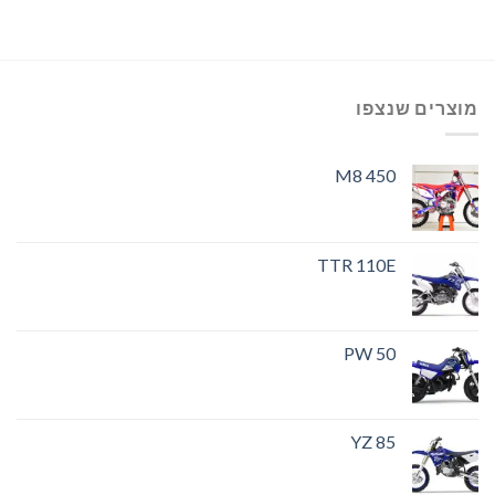
מוצרים שנצפו
M8 450
TTR 110E
PW 50
YZ 85