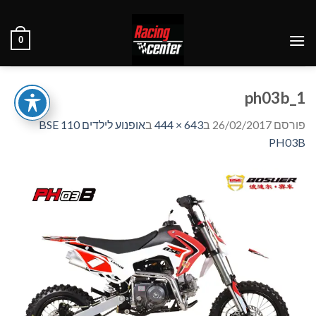
Ski
t
0
conten
ph03b_1
פורסם
26/02/2017
ב
643 × 444
ב
אופנוע לילדים BSE 110
PH03B