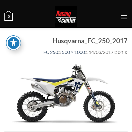
Ski
t
0
conten
2017_Husqvarna_FC_250
פורסם
14/03/2017
ב
1000 × 500
ב
FC 250