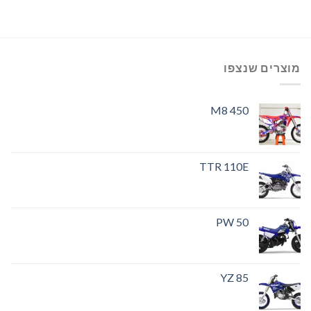
מוצרים שנצפו
M8 450
TTR 110E
PW 50
YZ 85