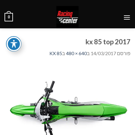
Ski
t
0
conten
2017 kx 85 top
פורסם
14/03/2017
ב
640 × 480
ב
KX 85