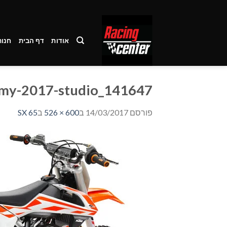
Ski
t
conten
אודות
דף הבית
חנות
141647_ktm-65-sx-right-rear-my-2017-studio
פורסם
14/03/2017
ב
600 × 526
ב
SX 65