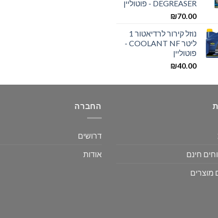
DEGREASER - פוטוליין
₪
70.00
נוזל קירור לרדיאטור 1
ליטר COOLANT NF -
פוטוליין
₪
40.00
ת
החברה
דרושים
חים חינם
אודות
 מוצרים