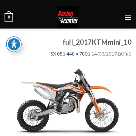
Ski
t
0
conten
full_2017KTMmini_10
פורסם
14/03/2017
ב
780 × 448
ב
SX 85