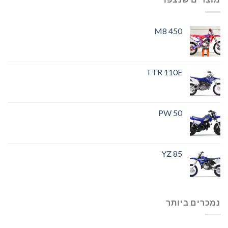
M8 450
TTR 110E
PW 50
YZ 85
נמכרים ביותר