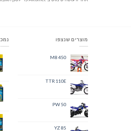
מוצרים שנצפו
נמכר
M8 450
TTR 110E
PW 50
YZ 85