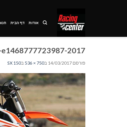
Ski
t
conten
אודות
דף הבית
חנות
2017-KTM-125-150-SX-pre1-e1468777723987
פורסם
14/03/2017
ב
750 × 536
ב
SX 150