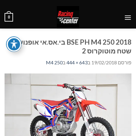
Ski
t
0
conten
BSE PH M4 250 2018 בי.אס.אי אופנועי
שטח מוטוקרוס 2
פורסם
19/02/2018
ב
643 × 444
ב
M4 250