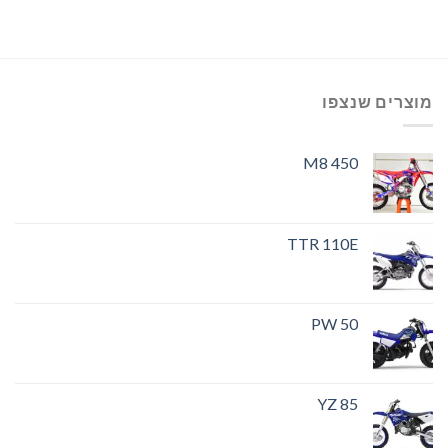
מוצרים שנצפו
M8 450
TTR 110E
PW 50
YZ 85