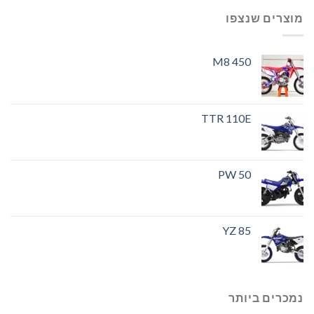
מוצרים שנצפו
M8 450
TTR 110E
PW 50
YZ 85
נמכרים ביותר