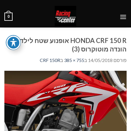
Ski
t
0
conten
HONDA CRF 150 R אופנוע שטח לילדים
הונדה מוטוקרוס (3)
פורסם
14/05/2018
ב
755 × 385
ב
CRF 150R