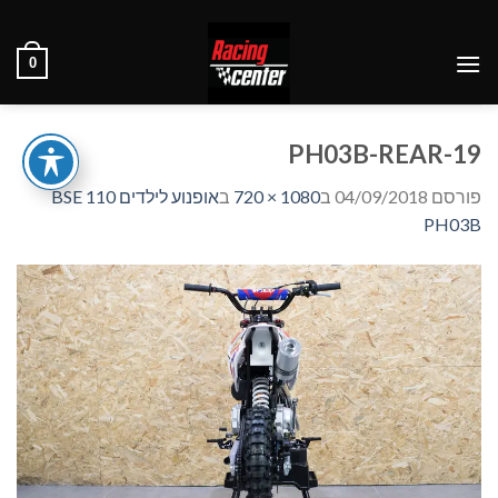
Ski
t
0
conten
PH03B-REAR-19
פורסם
04/09/2018
ב
1080 × 720
ב
אופנוע לילדים BSE 110
PH03B