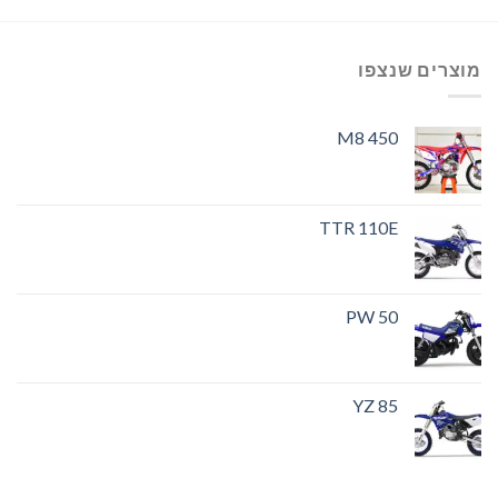
מוצרים שנצפו
M8 450
TTR 110E
PW 50
YZ 85