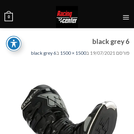
Ski
t
0
conten
black grey 6
פורסם
19/07/2021
ב
1500 × 1500
ב
black grey 6