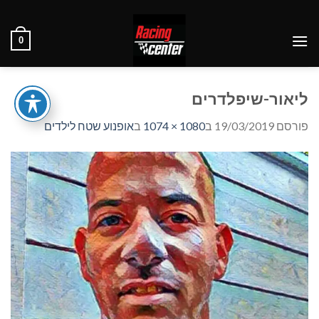
Ski
t
0
conten
ליאור-שיפלדרים
פורסם
19/03/2019
ב
1080 × 1074
ב
אופנוע שטח לילדים