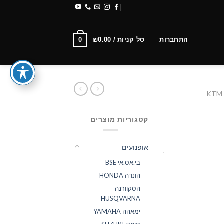
משלוחים והחזרות
Newsletter
0
התחברות
סל קניות /
0.00
₪
קטגוריות מוצרים
אופנועים
בי.אס.אי BSE
הונדה HONDA
הסקוורנה
HUSQVARNA
ימאהה YAMAHA