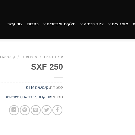
ת
אופנועים
ציוד רכיבה
חלקים ואביזרים
כתבות
צור קשר
עמוד הבית
/
אופנועים
/
קי.טי.אם KTM
SXF 250
הוסף
קטגוריה:
קי.טי.אם KTM
לרשימת
המשאלות
תגיות:
מוטוקרוס
,
קי.טי.אם
,
רישוי אפור