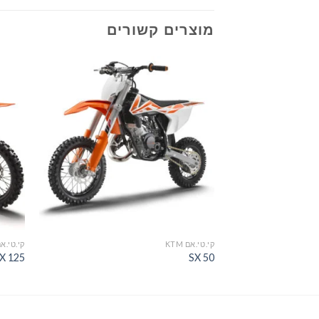
מוצרים קשורים
הוסף
לרשימת
המשאלות
קי.טי.אם KTM
קי.טי.אם M
X 125
SX 50