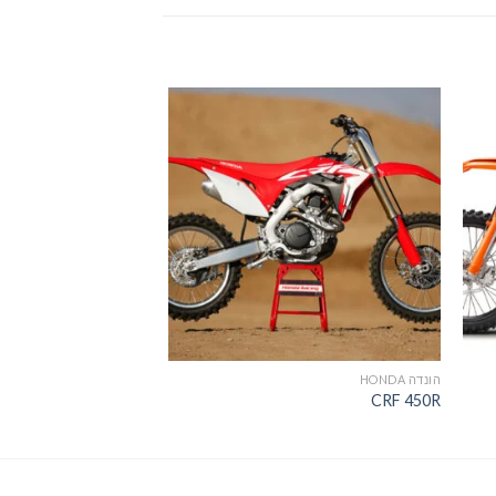
הוסף
הוסף
רשימת
לרשימת
שאלות
המשאלות
הונדה HONDA
קי.טי.אם KTM
SX 85
CRF 450R