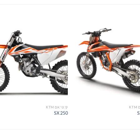
הוסף
לרשימת
ל
המשאלות
המ
KT
קי.טי.אם KTM
SX 250
S