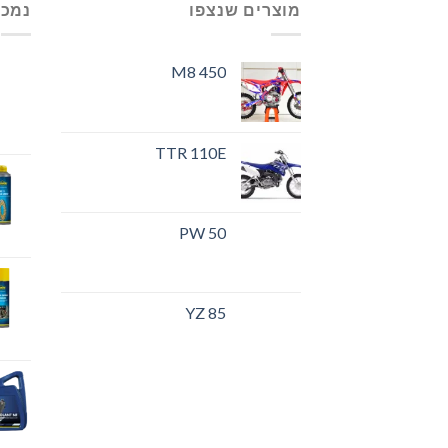
מוצרים שנצפו
נמכר
M8 450
TTR 110E
PW 50
YZ 85