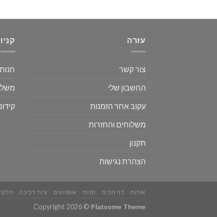
עזרה
קניו
צור קשר
חנות
החשבון שלי
משלו
עקוב אחר הזמנות
קידום
משלוחים והחזרות
תקנון
הצהרת נגישות
אודות
דף הבית
חנות
אופנועים
ציוד רכיבה
חלקים
Copyright 2026 ©
Flatsome Theme