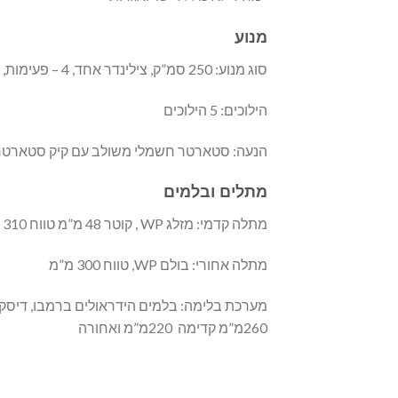
מנוע
סוג מנוע: 250 סמ”ק, צילינדר אחד, 4 – פעימות, קירור מים
הילוכים: 5 הילוכים
הנעה: סטארטר חשמלי משולב עם קיק סטארטר
מתלים ובלמים
מתלה קדמי: מזלג WP , קוטר 48 מ”מ טווח 310 מ”מ
מתלה אחורי: בולם WP, טווח 300 מ”מ
מערכת בלימה: בלמים הידראולים ברמבו, דיסק
260מ”מ קדימה 220מ”מ ואחורה