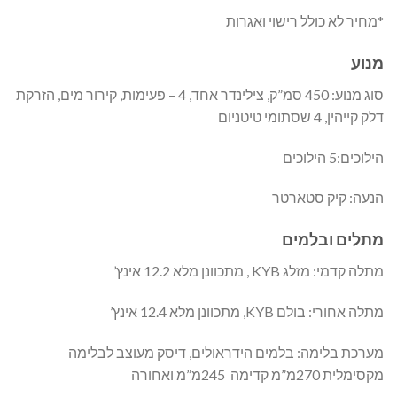
*מחיר לא כולל רישוי ואגרות
מנוע
סוג מנוע: 450 סמ”ק, צילינדר אחד, 4 – פעימות, קירור מים, הזרקת
דלק קייהין, 4 שסתומי טיטניום
הילוכים:5 הילוכים
הנעה: קיק סטארטר
מתלים ובלמים
מתלה קדמי: מזלג KYB , מתכוונן מלא 12.2 אינץ’
מתלה אחורי: בולם KYB, מתכוונן מלא 12.4 אינץ’
מערכת בלימה: בלמים הידראולים, דיסק מעוצב לבלימה
מקסימלית 270מ”מ קדימה 245מ”מ ואחורה