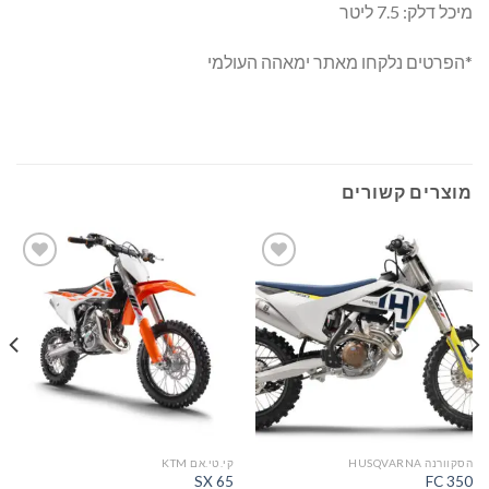
מיכל דלק: 7.5 ליטר
*הפרטים נלקחו מאתר ימאהה העולמי
מוצרים קשורים
הוסף
הוסף
לרשימת
לרשימת
המשאלות
המשאלות
הסקוורנה HUSQVARNA
קי.טי.אם KTM
א
SX 65
FC 350