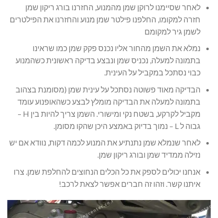
לאחר שסיימנו לרוקן שמן מהמנוע, החזרנו בורג ריקון שמן
חזרה למקומו, החלפנו פילטר שמן מנוע והחזרנו את הפילטרים
לשמן גיר למקומם
נמלא את השמן מהחור אליו נכנס פקק שמן כמו שראינו
בתמונה למעלה, נכניס שמן ונבצע בדיקה ראשונית כשהמנוע
כבוי נסתכל במקביל על העינית.
הבדיקה מאוד פשוטה נסתכל על עינית שמן (מסומנת בצהוב
בתמונה למעלה את הבדיקה מומלץ לבצע כשהאופנוע עומד
מקביל לקרקע, בשטח נקי ומישורי. השמן צריך להיות בין H –
גבוה ל L – נמוך בדיוק באמצע היכן שהקו מסומן.
לאחר שנמלא שמן נתנתיע את המנוע לכמה דקות, נוודא אם יש
נזילה ממדיד שמן ובורג ריקון שמן.
אנחנו יכולים לספק את כל הכלים הנחוצים להחלפת שמן. צרו
איתנו קשר. וזהו זה חברים אפשר לצאת לרכב!