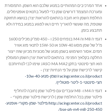
אחד המרכיבים המהותיים במנוע שלכם הוא השמן. התמסורת
ומערכת המצמד דורשים שמן כדי לפעול בתנאים אופטימלים.
החלפת השמן היא חובה בהתאם להוראות יצרן בנושא תחזוקה
שוטפת, מה שעשוי להאריך חיים ו/או לפגוע במנוע במידה ולא
תתבצע בזמן.
דגמי ה M8 וה M4 בנפחים 250 ו – 450 סמ”ק מכילים 1600
מ”ל של שמן מסוג 10W-40 או 15W-50 לתנאי מזג אוויר
חמים. אסור השימוש בשמן מנוע של מכוניות מכיוון שזה ייצור
החלקה בקלאץ’ הפנימי. בהתאם להוראות יצרן השמן המומלץ
הוא חצי סינטטי בתקן JASO MA MA2 שימו לב! לנוחיותכם
קישור לרכישת שמן על פי הנחיות יצרן –
racingcenter.co.il/product/שמן-מנוע-10w-40-
חצי-סינטטי-1-ליטר-פוטוליין/
דגמי ה M4 ו- M8 עובדים עם פילטר שמן (חובה להחליף
פילטר שמן בכל החלפת שמן ) לרכישת פילטר שמן מקורי –
http://acingcenter.co.il/product/פילטר-שמן-מקורי-אופנוע-
bse-ph-m4-m8-250-450/