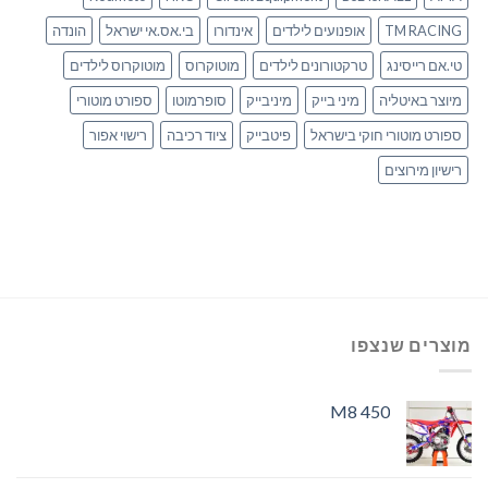
TM RACING
אופנועים לילדים
אינדורו
בי.אס.אי ישראל
הונדה
טי.אם רייסינג
טרקטורונים לילדים
מוטוקרוס
מוטוקרוס לילדים
מיוצר באיטליה
מיני בייק
מיניבייק
סופרמוטו
ספורט מוטורי
ספורט מוטורי חוקי בישראל
פיטבייק
ציוד רכיבה
רישוי אפור
רישיון מירוצים
מוצרים שנצפו
M8 450