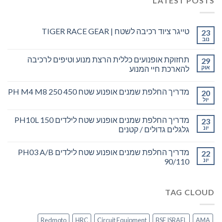
LATEST POSTS
טייגר ציוד רכיבה לשטח | TIGER RACE GEAR
23
נוב
תחזוקת אופנועים כללית הרצת מנוע וטיפים לרכיבה
29
אוק
להארכת חיי המנוע
מדריך החלפת שמנים אופנוע שטח PH M4 M8 250 450
20
יול
מדריך החלפת שמנים אופנוע שטח לילדים PH10L 150
23
יונ
גלגלים גדולים / קטנים
מדריך החלפת שמנים אופנוע שטח לילדים PH03 A/B
22
יונ
90/110
TAG CLOUD
Redmoto
HRC
Circuit Equipment
BSE ISRAEL
AMA