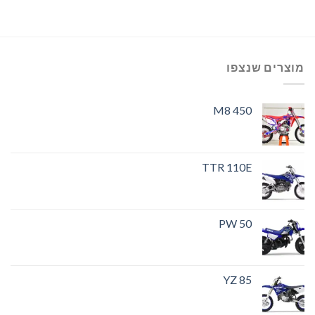
מוצרים שנצפו
M8 450
TTR 110E
PW 50
YZ 85